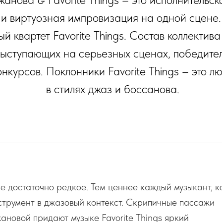
и виртуозная импровизация на одной сцене. 
й квартет Favorite Things. Cостав коллектив
выступающих на серьезных сценах, победите
курсов. Поклонники Favorite Things – это л
в стилях джаз и боссанова.
е достаточно редкое. Тем ценнее каждый музыкант, к
струмент в джазовый контекст. Скрипичные пассажи
ановой придают музыке Favorite Things яркий