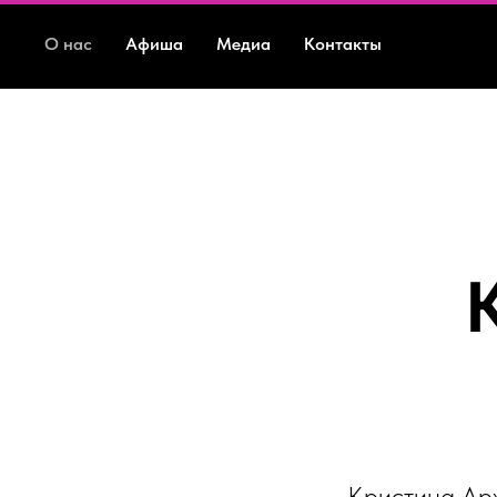
О нас
Афиша
Медиа
Контакты
Кристина Арж