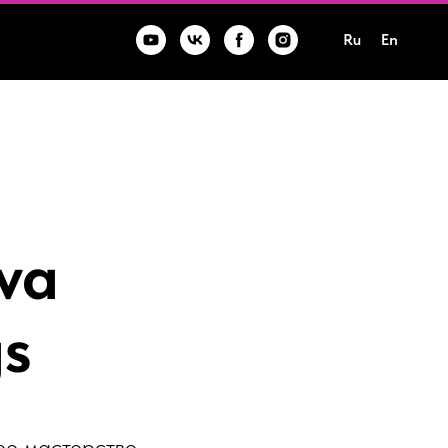
Ru
En
va
gs
ое мастерство,