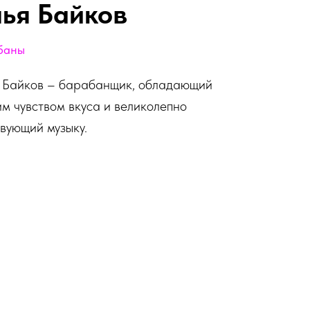
ья Байков
баны
 Байков – барабанщик, обладающий
им чувством вкуса и великолепно
твующий музыку.