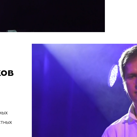
ков
мых
стных