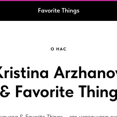
Favorite Things
О НАС
Kristina Arzhano
& Favorite Thin
анова & Favorite Things – это исполнительск