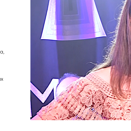
а,
ых