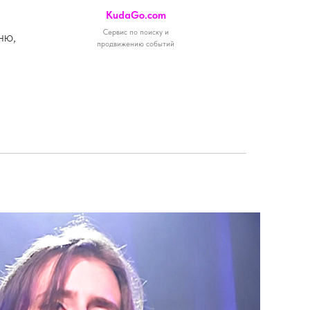
KudaGo.com
Cервис по поиску и
ню,
продвижению событий