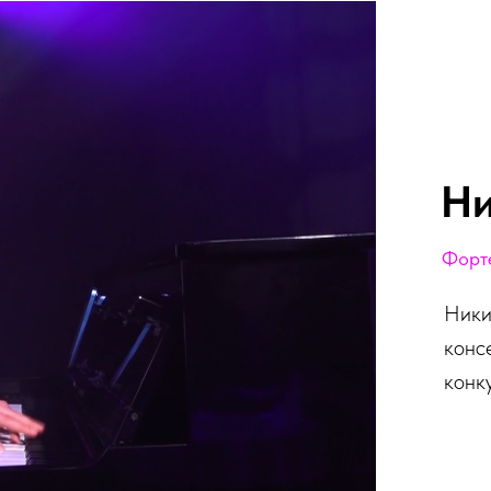
Ни
Форт
Ники
конс
конк