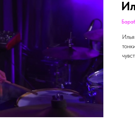
Ил
Бара
Илья
тонк
чувс